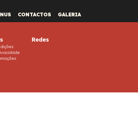
ENUS
CONTACTOS
GALERIA
es
Redes
ndições
rivacidade
lamações